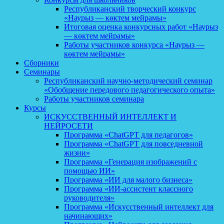
Республиканский творческий конкурс
«Наурыз — көктем мейрамы»
Итоговая оценка конкурсных работ «Наурыз
— көктем мейрамы»
Работы участников конкурса «Наурыз —
көктем мейрамы»
Сборники
Семинары
Республиканский научно-методический семинар
«Обобщение передового педагогического опыта»
Работы участников семинара
Курсы
ИСКУССТВЕННЫЙ ИНТЕЛЛЕКТ И
НЕЙРОСЕТИ
Программа «ChatGPT для педагогов»
Программа «ChatGPT для повседневной
жизни»
Программа «Генерация изображений с
помощью ИИ»
Программа «ИИ для малого бизнеса»
Программа «ИИ-ассистент классного
руководителя»
Программа «Искусственный интеллект для
начинающих»