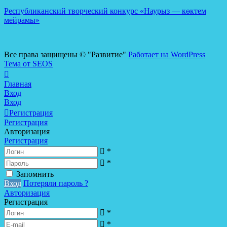
Республиканский творческий конкурс «Наурыз — көктем
мейрамы»
Все права защищены © "Развитие"
Работает на WordPress
Тема от SEOS
Главная
Вход
Вход
Регистрация
Регистрация
Авторизация
Регистрация
*
*
Запомнить
Вход
Потеряли пароль ?
Авторизация
Регистрация
*
*