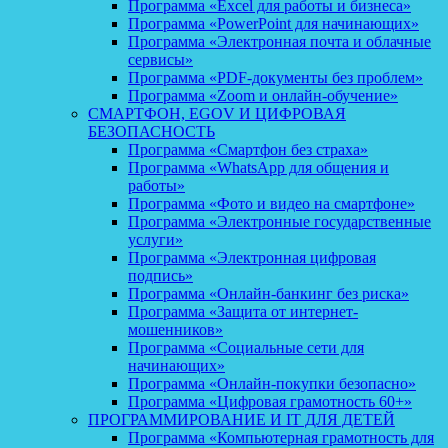
Программа «Excel для работы и бизнеса»
Программа «PowerPoint для начинающих»
Программа «Электронная почта и облачные
сервисы»
Программа «PDF-документы без проблем»
Программа «Zoom и онлайн-обучение»
СМАРТФОН, EGOV И ЦИФРОВАЯ
БЕЗОПАСНОСТЬ
Программа «Смартфон без страха»
Программа «WhatsApp для общения и
работы»
Программа «Фото и видео на смартфоне»
Программа «Электронные государственные
услуги»
Программа «Электронная цифровая
подпись»
Программа «Онлайн-банкинг без риска»
Программа «Защита от интернет-
мошенников»
Программа «Социальные сети для
начинающих»
Программа «Онлайн-покупки безопасно»
Программа «Цифровая грамотность 60+»
ПРОГРАММИРОВАНИЕ И IT ДЛЯ ДЕТЕЙ
Программа «Компьютерная грамотность для