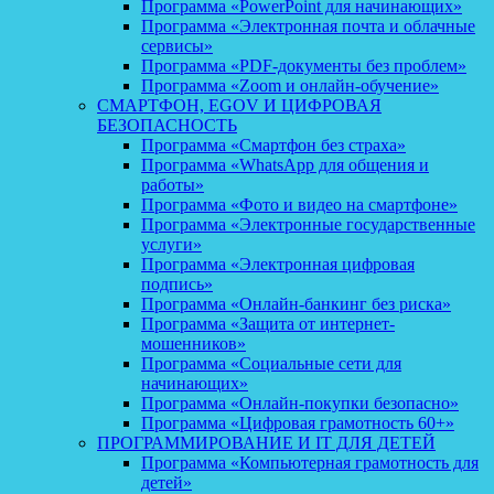
Программа «PowerPoint для начинающих»
Программа «Электронная почта и облачные
сервисы»
Программа «PDF-документы без проблем»
Программа «Zoom и онлайн-обучение»
СМАРТФОН, EGOV И ЦИФРОВАЯ
БЕЗОПАСНОСТЬ
Программа «Смартфон без страха»
Программа «WhatsApp для общения и
работы»
Программа «Фото и видео на смартфоне»
Программа «Электронные государственные
услуги»
Программа «Электронная цифровая
подпись»
Программа «Онлайн-банкинг без риска»
Программа «Защита от интернет-
мошенников»
Программа «Социальные сети для
начинающих»
Программа «Онлайн-покупки безопасно»
Программа «Цифровая грамотность 60+»
ПРОГРАММИРОВАНИЕ И IT ДЛЯ ДЕТЕЙ
Программа «Компьютерная грамотность для
детей»