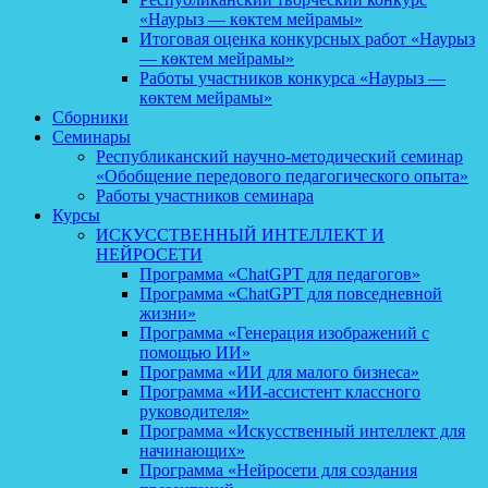
«Наурыз — көктем мейрамы»
Итоговая оценка конкурсных работ «Наурыз
— көктем мейрамы»
Работы участников конкурса «Наурыз —
көктем мейрамы»
Сборники
Семинары
Республиканский научно-методический семинар
«Обобщение передового педагогического опыта»
Работы участников семинара
Курсы
ИСКУССТВЕННЫЙ ИНТЕЛЛЕКТ И
НЕЙРОСЕТИ
Программа «ChatGPT для педагогов»
Программа «ChatGPT для повседневной
жизни»
Программа «Генерация изображений с
помощью ИИ»
Программа «ИИ для малого бизнеса»
Программа «ИИ-ассистент классного
руководителя»
Программа «Искусственный интеллект для
начинающих»
Программа «Нейросети для создания