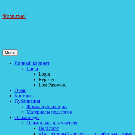
Перейти
"Развитие"
к
содержанию
Меню
Личный кабинет
Login
Login
Register
Lost Password
О нас
Контакты
Публикация
Форма публикации
Материалы педагогов
Олимпиады
Олимпиады для учителя
ПедСтарт
«Талантливый учитель — одарённым детям»