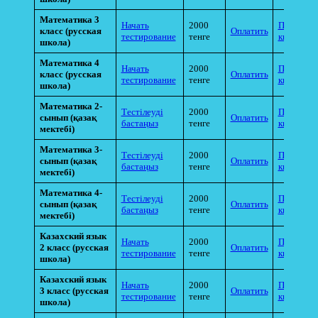
Математика 3
Начать
2000
Прикрепи
класс (русская
Оплатить
тестирование
тенге
квитанци
школа)
Математика 4
Начать
2000
Прикрепи
класс
(русская
Оплатить
тестирование
тенге
квитанци
школа)
Математика 2-
Тестілеуді
2000
Прикрепи
сынып (қазақ
Оплатить
бастаңыз
тенге
квитанци
мектебі)
Математика 3-
Тестілеуді
2000
Прикрепи
сынып (қазақ
Оплатить
бастаңыз
тенге
квитанци
мектебі)
Математика 4-
Тестілеуді
2000
Прикрепи
сынып (қазақ
Оплатить
бастаңыз
тенге
квитанци
мектебі)
Казахский язык
Начать
2000
Прикрепи
2 класс (русская
Оплатить
тестирование
тенге
квитанци
школа)
Казахский язык
Начать
2000
Прикрепи
3 класс (русская
Оплатить
тестирование
тенге
квитанци
школа)