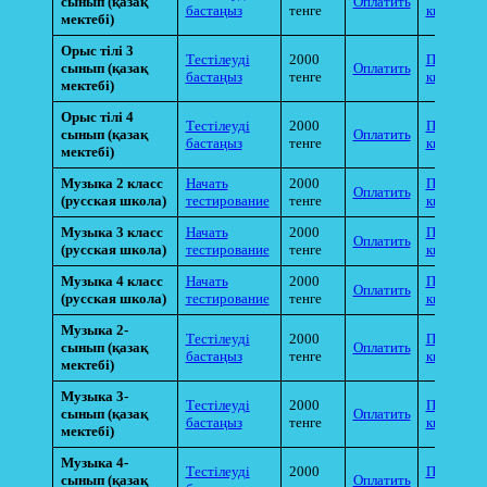
сынып (қазақ
Оплатить
бастаңыз
тенге
квитанци
мектебі)
Орыс тілі 3
Тестілеуді
2000
Прикрепи
сынып (қазақ
Оплатить
бастаңыз
тенге
квитанци
мектебі)
Орыс тілі 4
Тестілеуді
2000
Прикрепи
сынып (қазақ
Оплатить
бастаңыз
тенге
квитанци
мектебі)
Музыка 2 класс
Начать
2000
Прикрепи
Оплатить
(русская школа)
тестирование
тенге
квитанци
Музыка 3 класс
Начать
2000
Прикрепи
Оплатить
(русская школа)
тестирование
тенге
квитанци
Музыка 4 класс
Начать
2000
Прикрепи
Оплатить
(русская школа)
тестирование
тенге
квитанци
Музыка 2-
Тестілеуді
2000
Прикрепи
сынып (қазақ
Оплатить
бастаңыз
тенге
квитанци
мектебі)
Музыка 3-
Тестілеуді
2000
Прикрепи
сынып (қазақ
Оплатить
бастаңыз
тенге
квитанци
мектебі)
Музыка 4-
Тестілеуді
2000
Прикрепи
сынып (қазақ
Оплатить