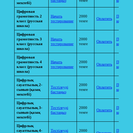
бастаңыз
тенге
квитанци
мектебі)
Цифровая
грамотность
2
Начать
2000
Прикрепи
Оплатить
класс (русская
тестирование
тенге
квитанци
школа)
Цифровая
грамотность
3
Начать
2000
Прикрепи
Оплатить
класс (русская
тестирование
тенге
квитанци
школа)
Цифровая
грамотность
4
Начать
2000
Прикрепи
Оплатить
класс (русская
тестирование
тенге
квитанци
школа)
Цифрлық
сауаттылық 2-
2000
Прикрепи
Тестілеуді
Оплатить
сынып
(қазақ
тенге
квитанци
бастаңыз
мектебі)
Цифрлық
сауаттылық 3-
Тестілеуді
2000
Прикрепи
Оплатить
сынып
(қазақ
бастаңыз
тенге
квитанци
мектебі)
Цифрлық
сауаттылық 4-
Тестілеуді
2000
Прикрепи
Оплатить