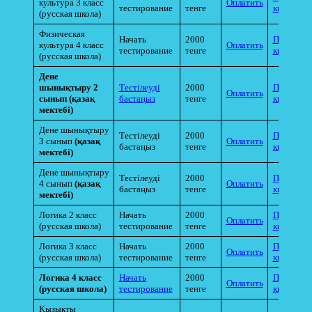
культура 3 класс
Оплатить
тестирование
тенге
квитанци
(русская школа)
Физическая
Начать
2000
Прикрепи
культура 4 класс
Оплатить
тестирование
тенге
квитанци
(русская школа)
Дене
шынықтыру 2
Тестілеуді
2000
Прикрепи
Оплатить
сынып (қазақ
бастаңыз
тенге
квитанци
мектебі)
Дене шынықтыру
Тестілеуді
2000
Прикрепи
3 сынып
(қазақ
Оплатить
бастаңыз
тенге
квитанци
мектебі)
Дене шынықтыру
Тестілеуді
2000
Прикрепи
4 сынып
(қазақ
Оплатить
бастаңыз
тенге
квитанци
мектебі)
Логика 2 класс
Начать
2000
Прикрепи
Оплатить
(русская школа)
тестирование
тенге
квитанци
Логика 3 класс
Начать
2000
Прикрепи
Оплатить
(русская школа)
тестирование
тенге
квитанци
Логика 4 класс
Начать
2000
Прикрепи
Оплатить
(русская школа)
тестирование
тенге
квитанци
Қызықты