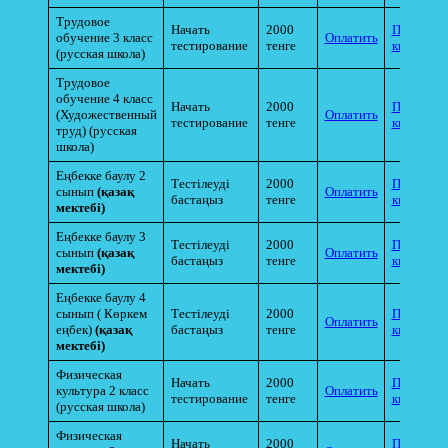
Трудовое
Начать
2000
Прикрепи
обучение 3 класс
Оплатить
тестирование
тенге
квитанци
(русская школа)
Трудовое
обучение 4 класс
Начать
2000
Прикрепи
(Художественный
Оплатить
тестирование
тенге
квитанци
труд) (русская
школа)
Еңбекке баулу 2
Тестілеуді
2000
Прикрепи
сынып
(қазақ
Оплатить
бастаңыз
тенге
квитанци
мектебі)
Еңбекке баулу 3
Тестілеуді
2000
Прикрепи
сынып
(қазақ
Оплатить
бастаңыз
тенге
квитанци
мектебі)
Еңбекке баулу 4
сынып ( Көркем
Тестілеуді
2000
Прикрепи
Оплатить
еңбек)
(қазақ
бастаңыз
тенге
квитанци
мектебі)
Физическая
Начать
2000
Прикрепи
культура 2 класс
Оплатить
тестирование
тенге
квитанци
(русская школа)
Физическая
Начать
2000
Прикрепи