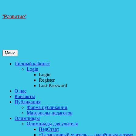
Перейти
"Развитие"
к
содержанию
Меню
Личный кабинет
Login
Login
Register
Lost Password
О нас
Контакты
Публикация
Форма публикации
Материалы педагогов
Олимпиады
Олимпиады для учителя
ПедСтарт
«Талантливый учитель — одарённым детям»