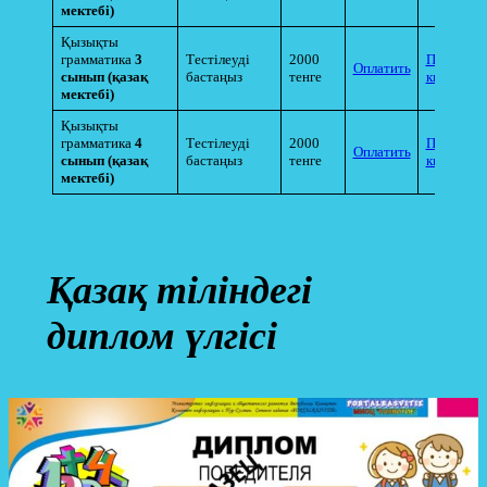
мектебі)
Қызықты
грамматика
3
Тестілеуді
2000
Прикрепи
Оплатить
сынып
(қазақ
бастаңыз
тенге
квитанци
мектебі)
Қызықты
грамматика
4
Тестілеуді
2000
Прикрепи
Оплатить
сынып
(қазақ
бастаңыз
тенге
квитанци
мектебі)
Қазақ тіліндегі
диплом үлгісі