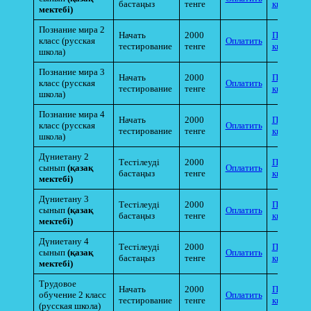
бастаңыз
тенге
квитанци
мектебі)
Познание мира 2
Начать
2000
Прикрепи
класс (русская
Оплатить
тестирование
тенге
квитанци
школа)
Познание мира 3
Начать
2000
Прикрепи
класс (русская
Оплатить
тестирование
тенге
квитанци
школа)
Познание мира 4
Начать
2000
Прикрепи
класс (русская
Оплатить
тестирование
тенге
квитанци
школа)
Дүниетану 2
Тестілеуді
2000
Прикрепи
сынып
(қазақ
Оплатить
бастаңыз
тенге
квитанци
мектебі)
Дүниетану 3
Тестілеуді
2000
Прикрепи
сынып
(қазақ
Оплатить
бастаңыз
тенге
квитанци
мектебі)
Дүниетану 4
Тестілеуді
2000
Прикрепи
сынып
(қазақ
Оплатить
бастаңыз
тенге
квитанци
мектебі)
Трудовое
Начать
2000
Прикрепи
обучение 2 класс
Оплатить
тестирование
тенге
квитанци
(русская школа)