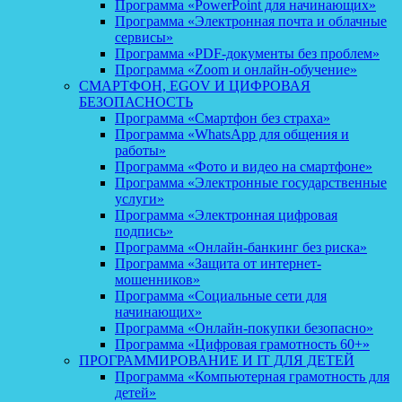
Программа «PowerPoint для начинающих»
Программа «Электронная почта и облачные
сервисы»
Программа «PDF-документы без проблем»
Программа «Zoom и онлайн-обучение»
СМАРТФОН, EGOV И ЦИФРОВАЯ
БЕЗОПАСНОСТЬ
Программа «Смартфон без страха»
Программа «WhatsApp для общения и
работы»
Программа «Фото и видео на смартфоне»
Программа «Электронные государственные
услуги»
Программа «Электронная цифровая
подпись»
Программа «Онлайн-банкинг без риска»
Программа «Защита от интернет-
мошенников»
Программа «Социальные сети для
начинающих»
Программа «Онлайн-покупки безопасно»
Программа «Цифровая грамотность 60+»
ПРОГРАММИРОВАНИЕ И IT ДЛЯ ДЕТЕЙ
Программа «Компьютерная грамотность для
детей»