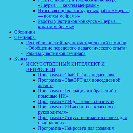
«Наурыз — көктем мейрамы»
Итоговая оценка конкурсных работ «Наурыз
— көктем мейрамы»
Работы участников конкурса «Наурыз —
көктем мейрамы»
Сборники
Семинары
Республиканский научно-методический семинар
«Обобщение передового педагогического опыта»
Работы участников семинара
Курсы
ИСКУССТВЕННЫЙ ИНТЕЛЛЕКТ И
НЕЙРОСЕТИ
Программа «ChatGPT для педагогов»
Программа «ChatGPT для повседневной
жизни»
Программа «Генерация изображений с
помощью ИИ»
Программа «ИИ для малого бизнеса»
Программа «ИИ-ассистент классного
руководителя»
Программа «Искусственный интеллект для
начинающих»
Программа «Нейросети для создания