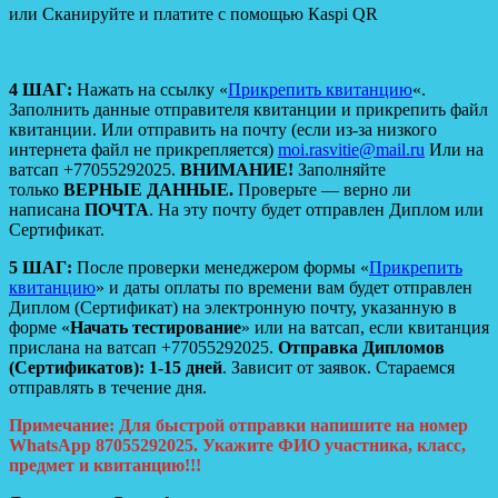
или Сканируйте и платите с помощью Кaspi QR
4 ШАГ:
Нажать на ссылку «
П
рикрепить квитанцию
«.
Заполнить данные отправителя квитанции и прикрепить файл
квитанции. Или отправить на почту (если из-за низкого
интернета файл не прикрепляется)
moi.rasvitie@mail.ru
Или на
ватсап +77055292025.
ВНИМАНИЕ!
Заполняйте
только
ВЕРНЫЕ ДАННЫЕ.
Проверьте — верно ли
написана
ПОЧТА
. На эту почту будет отправлен Диплом или
Сертификат.
5 ШАГ:
После проверки менеджером формы «
П
рикрепить
квитанцию
» и даты оплаты по времени вам будет отправлен
Диплом (Сертификат) на электронную почту, указанную в
форме «
Начать тестирование
» или на ватсап, если квитанция
прислана на ватсап +77055292025.
Отправка Дипломов
(Сертификатов): 1-15 дней
. Зависит от заявок. Стараемся
отправлять в течение дня.
Примечание: Для быстрой отправки напишите на номер
WhatsApp 87055292025. Укажите ФИО участника, класс,
предмет и квитанцию!!!