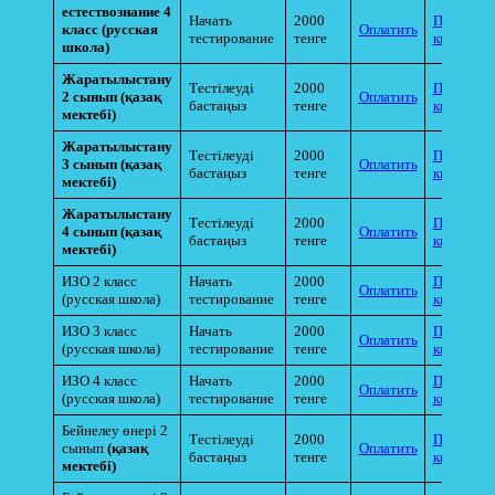
естествознание 4
Начать
2000
Прикрепи
класс (русская
Оплатить
тестирование
тенге
квитанци
школа)
Жаратылыстану
Тестілеуді
2000
Прикрепи
2 сынып
(қазақ
Оплатить
бастаңыз
тенге
квитанци
мектебі)
Жаратылыстану
Тестілеуді
2000
Прикрепи
3 сынып
(қазақ
Оплатить
бастаңыз
тенге
квитанци
мектебі)
Жаратылыстану
Тестілеуді
2000
Прикрепи
4 сынып
(қазақ
Оплатить
бастаңыз
тенге
квитанци
мектебі)
ИЗО 2 класс
Начать
2000
Прикрепи
Оплатить
(русская школа)
тестирование
тенге
квитанци
ИЗО 3 класс
Начать
2000
Прикрепи
Оплатить
(русская школа)
тестирование
тенге
квитанци
ИЗО 4 класс
Начать
2000
Прикрепи
Оплатить
(русская школа)
тестирование
тенге
квитанци
Бейнелеу өнері 2
Тестілеуді
2000
Прикрепи
сынып
(қазақ
Оплатить
бастаңыз
тенге
квитанци
мектебі)