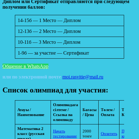
Диплом или Сертификат отправляются при следующем
получении баллов:
14-15б — 1 Место — Диплом
12-13б — 2 Место — Диплом
10-11б — 3 Место — Диплом
1-9б — за участие — Сертификат
Общение в WhatsApp
или по электронной почте
moi.rasvitie@mail.ru
Список олимпиад для участия:
Олимпиадаға
Атауы /
сілтеме /
Бағасы
Төлем /
Түбіртек 
Наименование
Ссылка на
/ Цена
Оплата
Квитанц
олимпиаду
Математика 2
Начать
2000
Прикрепи
класс
(русская
Оплатить
тестирование
тенге
квитанци
школа)