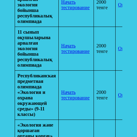
Начать
2000
экология
Оплатит
тестирование
тенге
бойынша
республикалық
олимпиада
11 сынып
оқушыларына
арналған
Начать
2000
экология
Оплатит
тестирование
тенге
бойынша
республикалық
олимпиада
Республиканская
предметная
олимпиада
«Экология и
Начать
2000
Оплатит
охрана
тестирование
тенге
окружающей
среды» (9-11
классы)
«Экология және
қоршаған
ортаны қорғау»