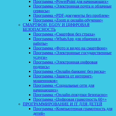
Программа «PowerPoint для начинающих»
Программа «Электронная почта и облачные
сервисы»
Программа «PDF-документы без проблем»
Программа «Zoom и онлайн-обучение»
СМАРТФОН, EGOV И ЦИФРОВАЯ
БЕЗОПАСНОСТЬ
Программа «Смартфон без страха»
Программа «WhatsApp для общения и
работы»
Программа «Фото и видео на смартфоне»
Программа «Электронные государственные
услуги»
Программа «Электронная цифровая
подпись»
Программа «Онлайн-банкинг без риска»
Программа «Защита от интернет-
мошенников»
Программа «Социальные сети для
начинающих»
Программа «Онлайн-покупки безопасно»
Программа «Цифровая грамотность 60+»
ПРОГРАММИРОВАНИЕ И IT ДЛЯ ДЕТЕЙ
Программа «Компьютерная грамотность для
детей»