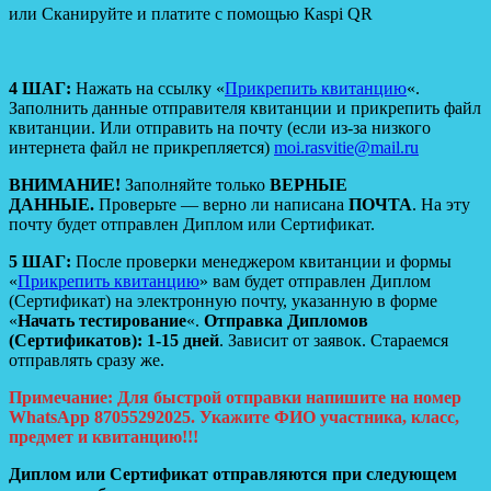
или Сканируйте и платите с помощью Кaspi QR
4 ШАГ:
Нажать на ссылку «
П
рикрепить квитанцию
«.
Заполнить данные отправителя квитанции и прикрепить файл
квитанции. Или отправить на почту (если из-за низкого
интернета файл не прикрепляется)
moi.rasvitie@mail.ru
ВНИМАНИЕ!
Заполняйте только
ВЕРНЫЕ
ДАННЫЕ.
Проверьте — верно ли написана
ПОЧТА
. На эту
почту будет отправлен Диплом или Сертификат.
5 ШАГ:
После проверки менеджером квитанции и формы
«
П
рикрепить квитанцию
» вам будет отправлен Диплом
(Сертификат) на электронную почту, указанную в форме
«
Начать тестирование
«.
Отправка Дипломов
(Сертификатов): 1-15 дней
. Зависит от заявок. Стараемся
отправлять сразу же.
Примечание: Для быстрой отправки напишите на номер
WhatsApp 87055292025. Укажите ФИО участника, класс,
предмет и квитанцию!!!
Диплом или Сертификат отправляются при следующем