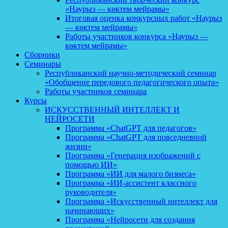
«Наурыз — көктем мейрамы»
Итоговая оценка конкурсных работ «Наурыз
— көктем мейрамы»
Работы участников конкурса «Наурыз —
көктем мейрамы»
Сборники
Семинары
Республиканский научно-методический семинар
«Обобщение передового педагогического опыта»
Работы участников семинара
Курсы
ИСКУССТВЕННЫЙ ИНТЕЛЛЕКТ И
НЕЙРОСЕТИ
Программа «ChatGPT для педагогов»
Программа «ChatGPT для повседневной
жизни»
Программа «Генерация изображений с
помощью ИИ»
Программа «ИИ для малого бизнеса»
Программа «ИИ-ассистент классного
руководителя»
Программа «Искусственный интеллект для
начинающих»
Программа «Нейросети для создания