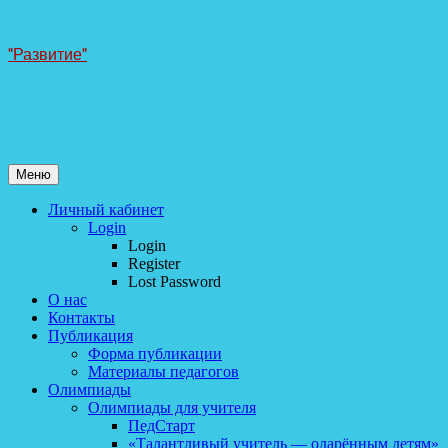
Перейти
"Развитие"
к
содержанию
Меню
Личный кабинет
Login
Login
Register
Lost Password
О нас
Контакты
Публикация
Форма публикации
Материалы педагогов
Олимпиады
Олимпиады для учителя
ПедСтарт
«Талантливый учитель — одарённым детям»