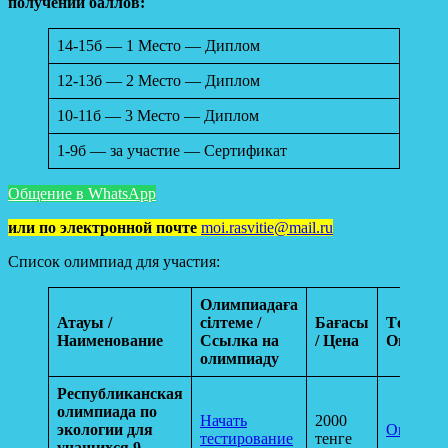
получении баллов:
14-15б — 1 Место — Диплом
12-13б — 2 Место — Диплом
10-11б — 3 Место — Диплом
1-9б — за участие — Сертификат
Общение в WhatsApp
или по электронной почте
moi.rasvitie@mail.ru
Список олимпиад для участия:
Олимпиадаға
Атауы /
сілтеме /
Бағасы
Төлем /
Наименование
Ссылка на
/ Цена
Оплата
олимпиаду
Республиканская
олимпиада по
Начать
2000
экологии для
Оплатит
тестирование
тенге
учащихся 9