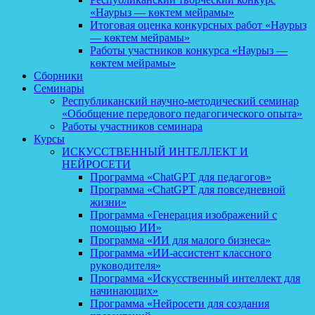
«Наурыз — көктем мейрамы»
Итоговая оценка конкурсных работ «Наурыз
— көктем мейрамы»
Работы участников конкурса «Наурыз —
көктем мейрамы»
Сборники
Семинары
Республиканский научно-методический семинар
«Обобщение передового педагогического опыта»
Работы участников семинара
Курсы
ИСКУССТВЕННЫЙ ИНТЕЛЛЕКТ И
НЕЙРОСЕТИ
Программа «ChatGPT для педагогов»
Программа «ChatGPT для повседневной
жизни»
Программа «Генерация изображений с
помощью ИИ»
Программа «ИИ для малого бизнеса»
Программа «ИИ-ассистент классного
руководителя»
Программа «Искусственный интеллект для
начинающих»
Программа «Нейросети для создания