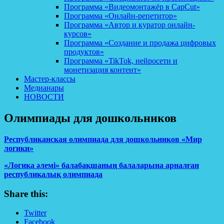
Программа «Видеомонтажёр в CapCut»
Программа «Онлайн-репетитор»
Программа «Автор и куратор онлайн-
курсов»
Программа «Создание и продажа цифровых
продуктов»
Программа «TikTok, нейросети и
монетизация контент»
Мастер-классы
Медианары
НОВОСТИ
Олимпиады для дошкольников
Республиканская олимпиада для дошкольников «Мир
логики»
«Логика әлемі» балабақшаның балаларына арналған
республикалық олимпиада
Share this:
Twitter
Facebook