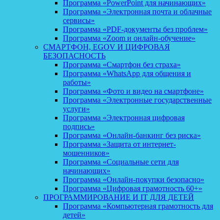
Программа «PowerPoint для начинающих»
Программа «Электронная почта и облачные
сервисы»
Программа «PDF-документы без проблем»
Программа «Zoom и онлайн-обучение»
СМАРТФОН, EGOV И ЦИФРОВАЯ
БЕЗОПАСНОСТЬ
Программа «Смартфон без страха»
Программа «WhatsApp для общения и
работы»
Программа «Фото и видео на смартфоне»
Программа «Электронные государственные
услуги»
Программа «Электронная цифровая
подпись»
Программа «Онлайн-банкинг без риска»
Программа «Защита от интернет-
мошенников»
Программа «Социальные сети для
начинающих»
Программа «Онлайн-покупки безопасно»
Программа «Цифровая грамотность 60+»
ПРОГРАММИРОВАНИЕ И IT ДЛЯ ДЕТЕЙ
Программа «Компьютерная грамотность для
детей»