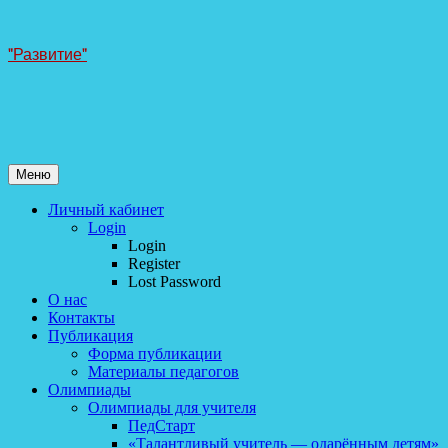
Перейти
"Развитие"
к
содержанию
Меню
Личный кабинет
Login
Login
Register
Lost Password
О нас
Контакты
Публикация
Форма публикации
Материалы педагогов
Олимпиады
Олимпиады для учителя
ПедСтарт
«Талантливый учитель — одарённым детям»