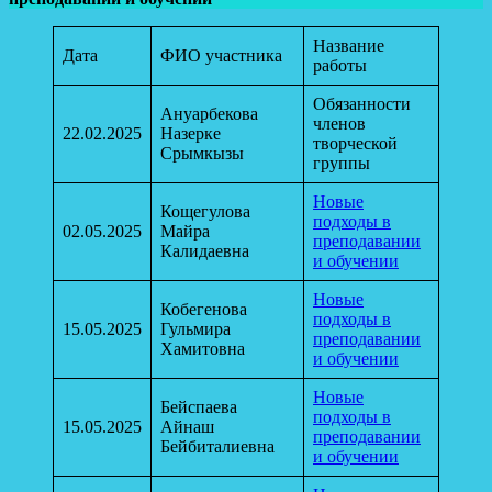
Название
Дата
ФИО участника
работы
Обязанности
Ануарбекова
членов
22.02.2025
Назерке
творческой
Срымкызы
группы
Новые
Кощегулова
подходы в
02.05.2025
Майра
преподавании
Калидаевна
и обучении
Новые
Кобегенова
подходы в
15.05.2025
Гульмира
преподавании
Хамитовна
и обучении
Новые
Бейспаева
подходы в
15.05.2025
Айнаш
преподавании
Бейбиталиевна
и обучении