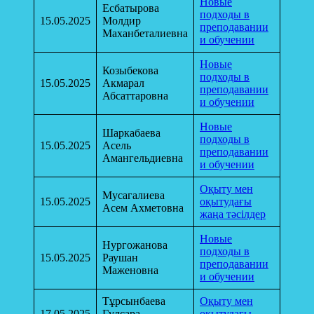
Новые
Есбатырова
подходы в
15.05.2025
Молдир
преподавании
Маханбеталиевна
и обучении
Новые
Козыбекова
подходы в
15.05.2025
Акмарал
преподавании
Абсаттаровна
и обучении
Новые
Шаркабаева
подходы в
15.05.2025
Асель
преподавании
Амангельдиевна
и обучении
Оқыту мен
Мусагалиева
15.05.2025
оқытудағы
Асем Ахметовна
жаңа тәсілдер
Новые
Нургожанова
подходы в
15.05.2025
Раушан
преподавании
Маженовна
и обучении
Тұрсынбаева
Оқыту мен
17.05.2025
Гүлсара
оқытудағы