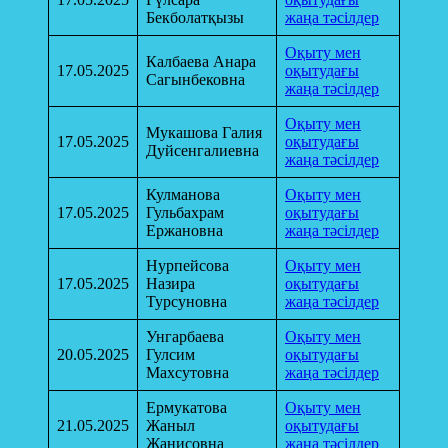
Бекболатқызы
жаңа тәсілдер
Оқыту мен
Калбаева Анара
17.05.2025
оқытудағы
Сагынбековна
жаңа тәсілдер
Оқыту мен
Мукашова Галия
17.05.2025
оқытудағы
Дуйсенгалиевна
жаңа тәсілдер
Кулманова
Оқыту мен
17.05.2025
Гульбахрам
оқытудағы
Ержановна
жаңа тәсілдер
Нурпейсова
Оқыту мен
17.05.2025
Назира
оқытудағы
Турсуновна
жаңа тәсілдер
Унгарбаева
Оқыту мен
20.05.2025
Гулсим
оқытудағы
Махсутовна
жаңа тәсілдер
Ермукатова
Оқыту мен
21.05.2025
Жаныл
оқытудағы
Жанисовна
жаңа тәсілдер