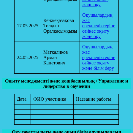
және оқу
Оқушылардың
Кенжеқазақова
жас
17.05.2025
Толқын
ерекшеліктеріне
Оралқасымқызы
сәйкес оқыту
және оқу
Оқушылардың
Маткаликов
жас
24.05.2025
Арман
ерекшеліктеріне
Канатович
сәйкес оқыту
және білім беру
Оқыту менеджменті және көшбасшылық / Управление и
лидерство в обучении
Дата
ФИО участника
Название работы
Оқу сауаттылығы және оның білім алушылардың