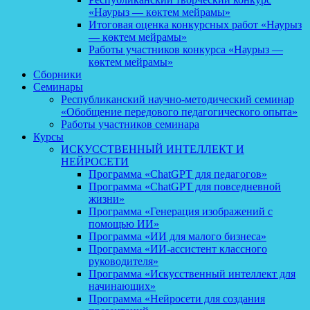
«Наурыз — көктем мейрамы»
Итоговая оценка конкурсных работ «Наурыз
— көктем мейрамы»
Работы участников конкурса «Наурыз —
көктем мейрамы»
Сборники
Семинары
Республиканский научно-методический семинар
«Обобщение передового педагогического опыта»
Работы участников семинара
Курсы
ИСКУССТВЕННЫЙ ИНТЕЛЛЕКТ И
НЕЙРОСЕТИ
Программа «ChatGPT для педагогов»
Программа «ChatGPT для повседневной
жизни»
Программа «Генерация изображений с
помощью ИИ»
Программа «ИИ для малого бизнеса»
Программа «ИИ-ассистент классного
руководителя»
Программа «Искусственный интеллект для
начинающих»
Программа «Нейросети для создания