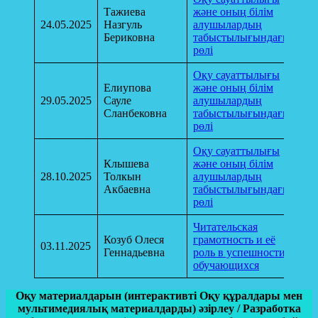
Тажиева
және оның білім
24.05.2025
Назгуль
алушылардың
Бериковна
табыстылығындағы
рөлі
Оқу сауаттылығы
Елиупова
және оның білім
29.05.2025
Сауле
алушылардың
Сланбековна
табыстылығындағы
рөлі
Оқу сауаттылығы
Клышева
және оның білім
28.10.2025
Толкын
алушылардың
Акбаевна
табыстылығындағы
рөлі
Читательская
Козуб Олеся
грамотность и её
03.11.2025
Геннадьевна
роль в успешности
обучающихся
Оқу материалдарын (интерактивті Оқу құралдары мен
мультимедиялық материалдарды) әзірлеу / Разработка