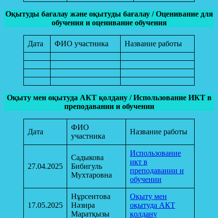
Оқытуды бағалау және оқытуды бағалау / Оценивание для
обучения и оценивание обучения
Дата
ФИО участника
Название работы
Оқыту мен оқытуда АКТ қолдану / Использование ИКТ в
преподавании и обучении
ФИО
Дата
Название работы
участника
Использование
Садыкова
икт в
27.04.2025
Бибигуль
преподавании и
Мухтаровна
обучении
Нұрсеитова
Оқыту мен
17.05.2025
Нәзира
оқытуда АКТ
Маратқызы
қолдану