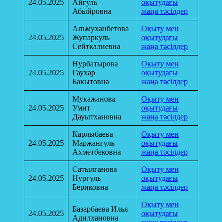
24.05.2025
Айгуль
оқытудағы
Абыйровна
жаңа тәсілдер
Альмуханбетова
Оқыту мен
24.05.2025
Жупаркуль
оқытудағы
Сейткалиевна
жаңа тәсілдер
Нурбатырова
Оқыту мен
24.05.2025
Гаухар
оқытудағы
Бакытовна
жаңа тәсілдер
Мукажанова
Оқыту мен
24.05.2025
Умит
оқытудағы
Дауытхановна
жаңа тәсілдер
Карлыбаева
Оқыту мен
24.05.2025
Маржангуль
оқытудағы
Ахметбековна
жаңа тәсілдер
Сатылганова
Оқыту мен
24.05.2025
Нургуль
оқытудағы
Бериковна
жаңа тәсілдер
Оқыту мен
Базарбаева Илья
24.05.2025
оқытудағы
Адилхановна