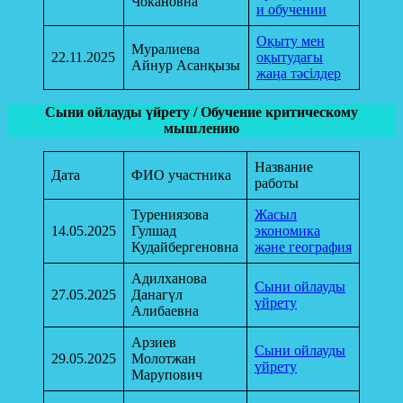
Чокановна
и обучении
Оқыту мен
Муралиева
22.11.2025
оқытудағы
Айнур Асанқызы
жаңа тәсілдер
Сыни ойлауды үйрету / Обучение критическому
мышлению
Название
Дата
ФИО участника
работы
Турениязова
Жасыл
14.05.2025
Гулшад
экономика
Кудайбергеновна
және география
Адилханова
Сыни ойлауды
27.05.2025
Данагүл
үйрету
Алибаевна
Арзиев
Сыни ойлауды
29.05.2025
Молотжан
үйрету
Марупович