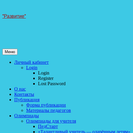
Перейти
"Развитие"
к
содержанию
Меню
Личный кабинет
Login
Login
Register
Lost Password
О нас
Контакты
Публикация
Форма публикации
Материалы педагогов
Олимпиады
Олимпиады для учителя
ПедСтарт
«Талантливый учитель — одарённым детям»