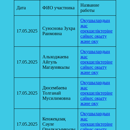
Название
Дата
ФИО участника
работы
Оқушылардың
жас
Суюснова Зухра
17.05.2025
ерекшеліктеріне
Раимовна
сәйкес оқыту
және оқу
Оқушылардың
Альходжаева
жас
17.05.2025
Айгуль
ерекшеліктеріне
Магауиякызы
сәйкес оқыту
және оқу
Оқушылардың
Дюсембаева
жас
17.05.2025
Толганай
ерекшеліктеріне
Мусилимовна
сәйкес оқыту
және оқу
Оқушылардың
Кенжеқазақ
жас
17.05.2025
Сәуле
ерекшеліктеріне
Оралқасымқызы
сәйкес оқыту