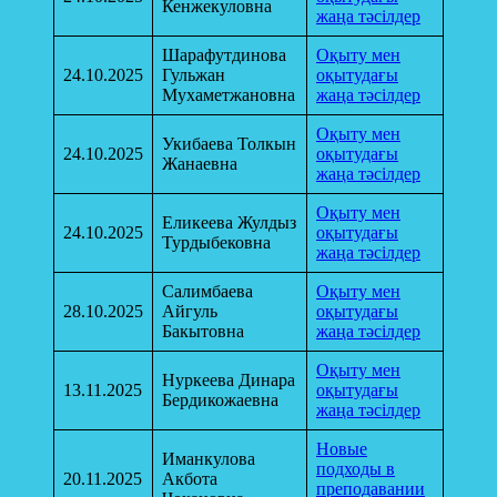
Кенжекуловна
жаңа тәсілдер
Шарафутдинова
Оқыту мен
24.10.2025
Гульжан
оқытудағы
Мухаметжановна
жаңа тәсілдер
Оқыту мен
Укибаева Толкын
24.10.2025
оқытудағы
Жанаевна
жаңа тәсілдер
Оқыту мен
Еликеева Жулдыз
24.10.2025
оқытудағы
Турдыбековна
жаңа тәсілдер
Салимбаева
Оқыту мен
28.10.2025
Айгуль
оқытудағы
Бакытовна
жаңа тәсілдер
Оқыту мен
Нуркеева Динара
13.11.2025
оқытудағы
Бердикожаевна
жаңа тәсілдер
Новые
Иманкулова
подходы в
20.11.2025
Акбота
преподавании