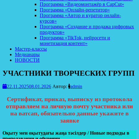
Программа «Видеомонтажёр в CapCut»
Программа «Онлайн-репетитор»
Программа «Автор и куратор онлайн-
курсов»
Программа «Создание и продажа цифровых
продуктов»
Программа «TikTok, нейросети и
монетизация контент»
Мастер-классы
Медианары
НОВОСТИ
УЧАСТНИКИ ТВОРЧЕСКИХ ГРУПП
22.11.2025
08.01.2026
Автор:
admin
Сертификат, приказ, выписку из протокола
отправляем на личную почту участника или
на ватсап, обязательно данные укажите в
заявке
Оқыту мен оқытудағы жаңа тәсілдер / Новые подходы в
преподавании и обучении