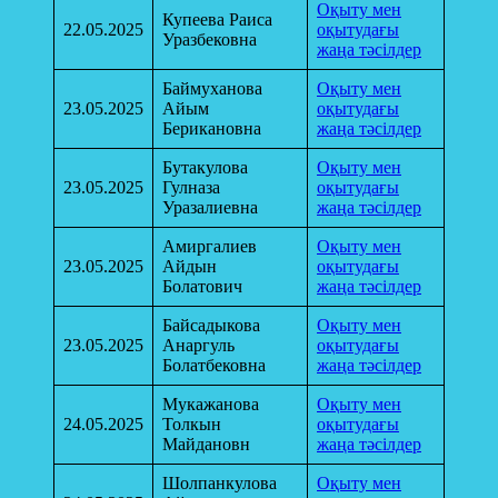
Оқыту мен
Купеева Раиса
22.05.2025
оқытудағы
Уразбековна
жаңа тәсілдер
Баймуханова
Оқыту мен
23.05.2025
Айым
оқытудағы
Берикановна
жаңа тәсілдер
Бутакулова
Оқыту мен
23.05.2025
Гулназа
оқытудағы
Уразалиевна
жаңа тәсілдер
Амиргалиев
Оқыту мен
23.05.2025
Айдын
оқытудағы
Болатович
жаңа тәсілдер
Байсадыкова
Оқыту мен
23.05.2025
Анаргуль
оқытудағы
Болатбековна
жаңа тәсілдер
Мукажанова
Оқыту мен
24.05.2025
Толкын
оқытудағы
Майдановн
жаңа тәсілдер
Шолпанкулова
Оқыту мен