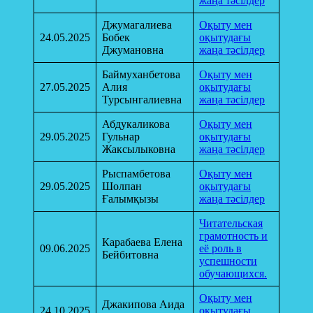
жаңа тәсілдер
Джумагалиева
Оқыту мен
24.05.2025
Бобек
оқытудағы
Джумановна
жаңа тәсілдер
Баймуханбетова
Оқыту мен
27.05.2025
Алия
оқытудағы
Турсынгалиевна
жаңа тәсілдер
Абдукаликова
Оқыту мен
29.05.2025
Гульнар
оқытудағы
Жаксылыковна
жаңа тәсілдер
Рыспамбетова
Оқыту мен
29.05.2025
Шолпан
оқытудағы
Ғалымқызы
жаңа тәсілдер
Читательская
грамотность и
Карабаева Елена
09.06.2025
её роль в
Бейбитовна
успешности
обучающихся.
Оқыту мен
Джакипова Аида
24.10.2025
оқытудағы