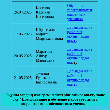
Обучение
Касенова
талантливых и
26.04.2025
Каликан
одарённых
Касеновна
учеников
Дарынды және
Ибрагимова
қабілетті
17.05.2025
Маржан
оқушыларды
Мырзахметовна
оқыту
Дарынды және
Маратова
қабілетті
20.05.2025
Айнур
оқушыларды
Маратовна
оқ
ыту
Дарынды және
Тулеева
қабілетті
21.05.2025
Гульжан
оқушыларды
Багисбаевна
оқыту
Оқушылардың жас ерекшеліктеріне сәйкес оқыту және
оқу / Преподавание и обучение в соответствии с
возрастными особенностями учеников