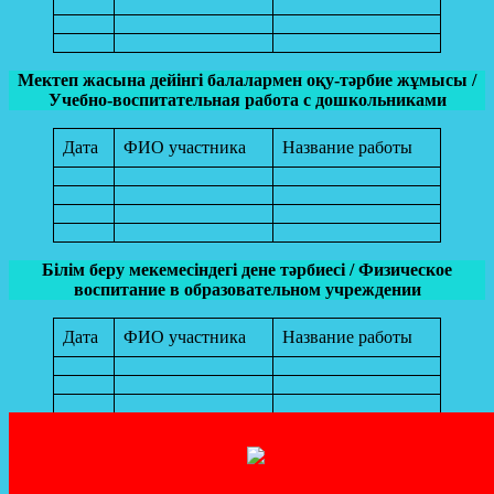
Мектеп жасына дейінгі балалармен оқу-тәрбие жұмысы /
Учебно-воспитательная работа с дошкольниками
Дата
ФИО участника
Название работы
Білім беру мекемесіндегі дене тәрбиесі / Физическое
воспитание в образовательном учреждении
Дата
ФИО участника
Название работы
Мектеп жасына дейінгі балалармен оқу-тәрбие жұмысы /
Учебно-воспитательная работа с дошкольниками