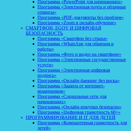
Программа «PowerPoint для начинающих»
Программа «Электронная почта и облачные
сервисы»
Программа «PDF-документы без проблем»
Программа «Zoom и онлайн-обучение»
СМАРТФОН, EGOV И ЦИФРОВАЯ
БЕЗОПАСНОСТЬ
Программа «Смартфон без страха»
Программа «WhatsApp для общения и
работы»
Программа «Фото и видео на смартфоне»
Программа «Электронные государственные
услуги»
Программа «Электронная цифровая
подпись»
Программа «Онлайн-банкинг без риска»
Программа «Защита от интернет-
мошенников»
Программа «Социальные сети для
начинающих»
Программа «Онлайн-покупки безопасно»
Программа «Цифровая грамотность 60+»
ПРОГРАММИРОВАНИЕ И IT ДЛЯ ДЕТЕЙ
Программа «Компьютерная грамотность для
детей»