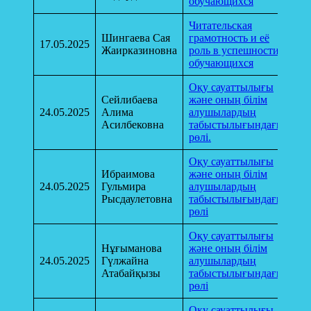
обучающихся
Читательская
Шингаева Сая
грамотность и её
17.05.2025
Жаирказиновна
роль в успешности
обучающихся
Оқу сауаттылығы
Сейлибаева
және оның білім
24.05.2025
Алима
алушылардың
Асилбековна
табыстылығындағы
рөлі.
Оқу сауаттылығы
Ибраимова
және оның білім
24.05.2025
Гульмира
алушылардың
Рысдаулетовна
табыстылығындағы
рөлі
Оқу сауаттылығы
Нұғыманова
және оның білім
24.05.2025
Гүлжайна
алушылардың
Атабайқызы
табыстылығындағы
рөлі
Оқу сауаттылығы