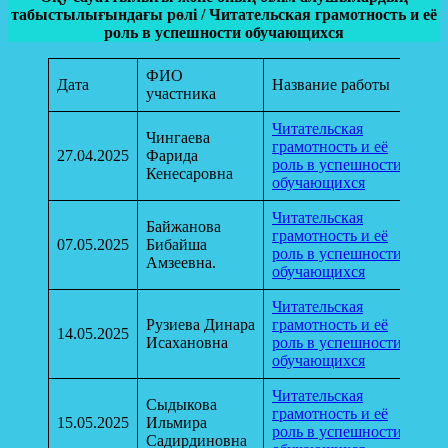
табыстылығындағы рөлі / Читательская грамотность и её
роль в успешности обучающихся
ФИО
Дата
Название работы
участника
Читательская
Чингаева
грамотность и её
27.04.2025
Фарида
роль в успешности
Кенесаровна
обучающихся
Читательская
Байжанова
грамотность и её
07.05.2025
Бибайша
роль в успешности
Амзеевна.
обучающихся
Читательская
Рузиева Динара
грамотность и её
14.05.2025
Исахановна
роль в успешности
обучающихся
Читательская
Сыдыкова
грамотность и её
15.05.2025
Ильмира
роль в успешности
Садирдиновна