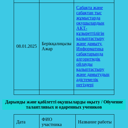
Сабақта және
сабақтан тыс
жұмыстарда
оқушылардың
АКТ-
құзыреттілігін
қалыптастыру
Берікқалиқызы
және дамыту.
08.01.2025
Ажар
Информатика
сабақтарында
алгоритмдік
ойлауды
қалыптастыру
және дамытудың
әдістемелік
негіздері
Дарынды және қабілетті оқушыларды оқыту / Обучение
талантливых и одаренных учеников
ФИО
Дата
Название работы
участника