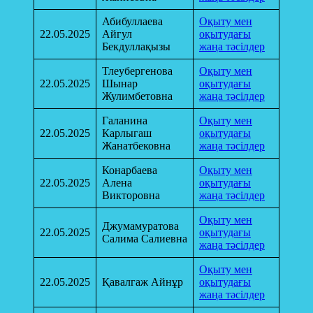
Абибуллаева
Оқыту мен
22.05.2025
Айгул
оқытудағы
Бекдуллақызы
жаңа тәсілдер
Тлеубергенова
Оқыту мен
22.05.2025
Шынар
оқытудағы
Жулимбетовна
жаңа тәсілдер
Галанина
Оқыту мен
22.05.2025
Карлыгаш
оқытудағы
Жанатбековна
жаңа тәсілдер
Конарбаева
Оқыту мен
22.05.2025
Алена
оқытудағы
Викторовна
жаңа тәсілдер
Оқыту мен
Джумамуратова
22.05.2025
оқытудағы
Салима Салиевна
жаңа тәсілдер
Оқыту мен
22.05.2025
Қавалгаж Айнұр
оқытудағы
жаңа тәсілдер