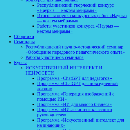
Республиканский творческий конкурс
«Наурыз — көктем мейрамы»
Итоговая оценка конкурсных работ «Наурыз
— көктем мейрамы»
Работы участников конкурса «Наурыз —
көктем мейрамы»
Сборники
Семинары
Республиканский научно-методический семинар
«Обобщение передового педагогического опыта»
Работы участников семинара
Курсы
ИСКУССТВЕННЫЙ ИНТЕЛЛЕКТ И
НЕЙРОСЕТИ
Программа «ChatGPT для педагогов»
Программа «ChatGPT для повседневной
жизни»
Программа «Генерация изображений с
помощью ИИ»
Программа «ИИ для малого бизнеса»
Программа «ИИ-ассистент классного
руководителя»
Программа «Искусственный интеллект для
начинающих»