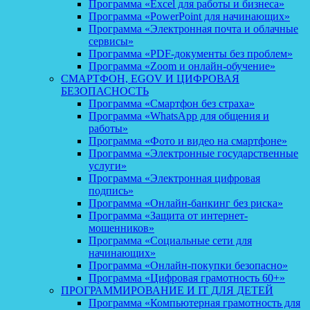
Программа «Excel для работы и бизнеса»
Программа «PowerPoint для начинающих»
Программа «Электронная почта и облачные
сервисы»
Программа «PDF-документы без проблем»
Программа «Zoom и онлайн-обучение»
СМАРТФОН, EGOV И ЦИФРОВАЯ
БЕЗОПАСНОСТЬ
Программа «Смартфон без страха»
Программа «WhatsApp для общения и
работы»
Программа «Фото и видео на смартфоне»
Программа «Электронные государственные
услуги»
Программа «Электронная цифровая
подпись»
Программа «Онлайн-банкинг без риска»
Программа «Защита от интернет-
мошенников»
Программа «Социальные сети для
начинающих»
Программа «Онлайн-покупки безопасно»
Программа «Цифровая грамотность 60+»
ПРОГРАММИРОВАНИЕ И IT ДЛЯ ДЕТЕЙ
Программа «Компьютерная грамотность для