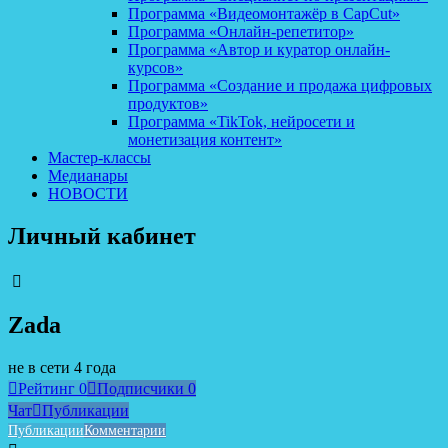
Программа «Видеомонтажёр в CapCut»
Программа «Онлайн-репетитор»
Программа «Автор и куратор онлайн-
курсов»
Программа «Создание и продажа цифровых
продуктов»
Программа «TikTok, нейросети и
монетизация контент»
Мастер-классы
Медианары
НОВОСТИ
Личный кабинет
Zada
не в сети 4 года
Рейтинг
0
Подписчики
0
Чат
Публикации
Публикации
Комментарии