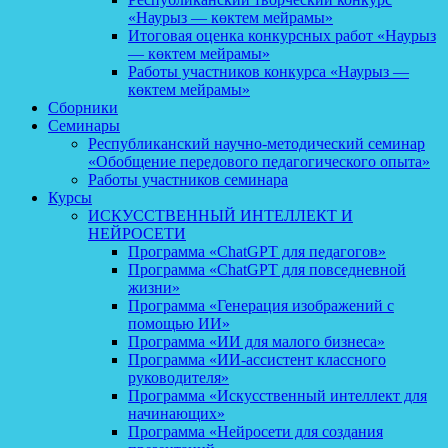
«Наурыз — көктем мейрамы»
Итоговая оценка конкурсных работ «Наурыз
— көктем мейрамы»
Работы участников конкурса «Наурыз —
көктем мейрамы»
Сборники
Семинары
Республиканский научно-методический семинар
«Обобщение передового педагогического опыта»
Работы участников семинара
Курсы
ИСКУССТВЕННЫЙ ИНТЕЛЛЕКТ И
НЕЙРОСЕТИ
Программа «ChatGPT для педагогов»
Программа «ChatGPT для повседневной
жизни»
Программа «Генерация изображений с
помощью ИИ»
Программа «ИИ для малого бизнеса»
Программа «ИИ-ассистент классного
руководителя»
Программа «Искусственный интеллект для
начинающих»
Программа «Нейросети для создания