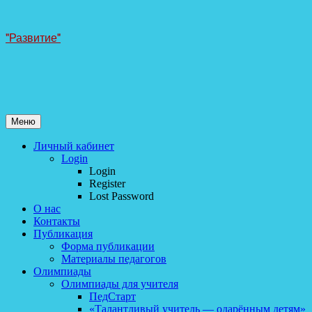
Перейти
"Развитие"
к
содержанию
Меню
Личный кабинет
Login
Login
Register
Lost Password
О нас
Контакты
Публикация
Форма публикации
Материалы педагогов
Олимпиады
Олимпиады для учителя
ПедСтарт
«Талантливый учитель — одарённым детям»