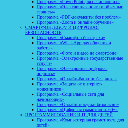
Программа «PowerPoint для начинающих»
Программа «Электронная почта и облачные
сервисы»
Программа «PDF-документы без проблем»
Программа «Zoom и онлайн-обучение»
СМАРТФОН, EGOV И ЦИФРОВАЯ
БЕЗОПАСНОСТЬ
Программа «Смартфон без страха»
Программа «WhatsApp для общения и
работы»
Программа «Фото и видео на смартфоне»
Программа «Электронные государственные
услуги»
Программа «Электронная цифровая
подпись»
Программа «Онлайн-банкинг без риска»
Программа «Защита от интернет-
мошенников»
Программа «Социальные сети для
начинающих»
Программа «Онлайн-покупки безопасно»
Программа «Цифровая грамотность 60+»
ПРОГРАММИРОВАНИЕ И IT ДЛЯ ДЕТЕЙ
Программа «Компьютерная грамотность для
детей»