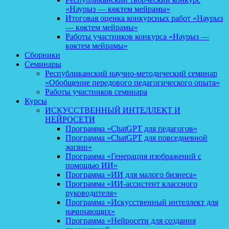
«Наурыз — көктем мейрамы»
Итоговая оценка конкурсных работ «Наурыз
— көктем мейрамы»
Работы участников конкурса «Наурыз —
көктем мейрамы»
Сборники
Семинары
Республиканский научно-методический семинар
«Обобщение передового педагогического опыта»
Работы участников семинара
Курсы
ИСКУССТВЕННЫЙ ИНТЕЛЛЕКТ И
НЕЙРОСЕТИ
Программа «ChatGPT для педагогов»
Программа «ChatGPT для повседневной
жизни»
Программа «Генерация изображений с
помощью ИИ»
Программа «ИИ для малого бизнеса»
Программа «ИИ-ассистент классного
руководителя»
Программа «Искусственный интеллект для
начинающих»
Программа «Нейросети для создания