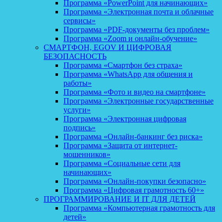
Программа «PowerPoint для начинающих»
Программа «Электронная почта и облачные
сервисы»
Программа «PDF-документы без проблем»
Программа «Zoom и онлайн-обучение»
СМАРТФОН, EGOV И ЦИФРОВАЯ
БЕЗОПАСНОСТЬ
Программа «Смартфон без страха»
Программа «WhatsApp для общения и
работы»
Программа «Фото и видео на смартфоне»
Программа «Электронные государственные
услуги»
Программа «Электронная цифровая
подпись»
Программа «Онлайн-банкинг без риска»
Программа «Защита от интернет-
мошенников»
Программа «Социальные сети для
начинающих»
Программа «Онлайн-покупки безопасно»
Программа «Цифровая грамотность 60+»
ПРОГРАММИРОВАНИЕ И IT ДЛЯ ДЕТЕЙ
Программа «Компьютерная грамотность для
детей»