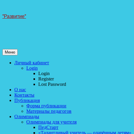
Перейти
"Развитие"
к
содержанию
Меню
Личный кабинет
Login
Login
Register
Lost Password
О нас
Контакты
Публикация
Форма публикации
Материалы педагогов
Олимпиады
Олимпиады для учителя
ПедСтарт
«Талантливый учитель — одарённым детям»