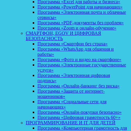
Программа «Excel для работы и бизнеса»
Программа «PowerPoint для начинающих»
Программа «Электронная почта и облачные
сервисы»
Программа «PDF-документы без проблем»
Программа «Zoom и онлайн-обучение»
СМАРТФОН, EGOV И ЦИФРОВАЯ
БЕЗОПАСНОСТЬ
Программа «Смартфон без страха»
Программа «WhatsApp для общения и
работы»
Программа «Фото и видео на смартфоне»
Программа «Электронные государственные
услуги»
Программа «Электронная цифровая
подпись»
Программа «Онлайн-банкинг без риска»
Программа «Защита от интернет-
мошенников»
Программа «Социальные сети для
начинающих»
Программа «Онлайн-покупки безопасно»
Программа «Цифровая грамотность 60+»
ПРОГРАММИРОВАНИЕ И IT ДЛЯ ДЕТЕЙ
Программа «Компьютерная грамотность для