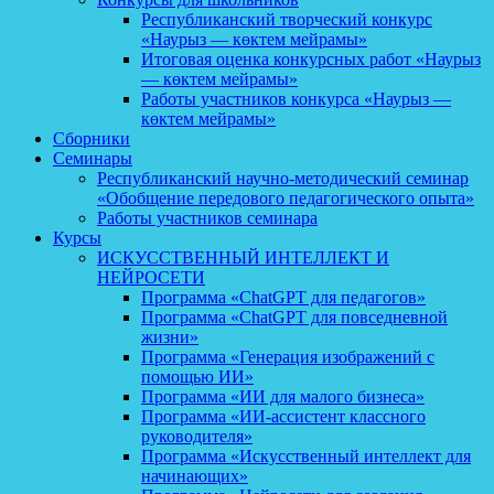
Республиканский творческий конкурс
«Наурыз — көктем мейрамы»
Итоговая оценка конкурсных работ «Наурыз
— көктем мейрамы»
Работы участников конкурса «Наурыз —
көктем мейрамы»
Сборники
Семинары
Республиканский научно-методический семинар
«Обобщение передового педагогического опыта»
Работы участников семинара
Курсы
ИСКУССТВЕННЫЙ ИНТЕЛЛЕКТ И
НЕЙРОСЕТИ
Программа «ChatGPT для педагогов»
Программа «ChatGPT для повседневной
жизни»
Программа «Генерация изображений с
помощью ИИ»
Программа «ИИ для малого бизнеса»
Программа «ИИ-ассистент классного
руководителя»
Программа «Искусственный интеллект для
начинающих»