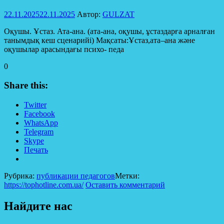
22.11.2025
22.11.2025
Автор:
GULZAT
Оқушы. Ұстаз. Ата-ана. (ата-ана, оқушы, ұстаздарға арналған
танымдық кеш сценарийі) Мақсаты:Ұстаз,ата–ана және
оқушылар арасындағы психо- педа
0
Share this:
Twitter
Facebook
WhatsApp
Telegram
Skype
Печать
Рубрика:
публикации педагогов
Метки:
https://tophotline.com.ua/
Оставить комментарий
Найдите нас