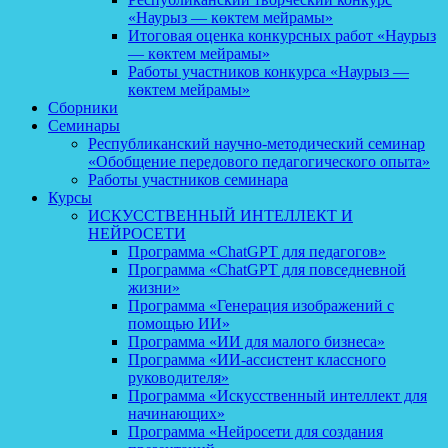
«Наурыз — көктем мейрамы»
Итоговая оценка конкурсных работ «Наурыз
— көктем мейрамы»
Работы участников конкурса «Наурыз —
көктем мейрамы»
Сборники
Семинары
Республиканский научно-методический семинар
«Обобщение передового педагогического опыта»
Работы участников семинара
Курсы
ИСКУССТВЕННЫЙ ИНТЕЛЛЕКТ И
НЕЙРОСЕТИ
Программа «ChatGPT для педагогов»
Программа «ChatGPT для повседневной
жизни»
Программа «Генерация изображений с
помощью ИИ»
Программа «ИИ для малого бизнеса»
Программа «ИИ-ассистент классного
руководителя»
Программа «Искусственный интеллект для
начинающих»
Программа «Нейросети для создания