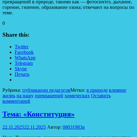
превращений в природе, такими как — фотосинтез, дыхание,
горение, гниение, образование озона; отвечают на вопросы по
теме.
0
Share this:
Twitter
Facebook
WhatsApp
Telegram
Skype
Печать
Рубрика:
публикации педагогов
Метки:
в природе
влияние
жизнь
на нашу
превращений
химических
Оставить
комментарий
Тема: «Конституция»
22.11.2025
22.11.2025
Автор:
08031983n