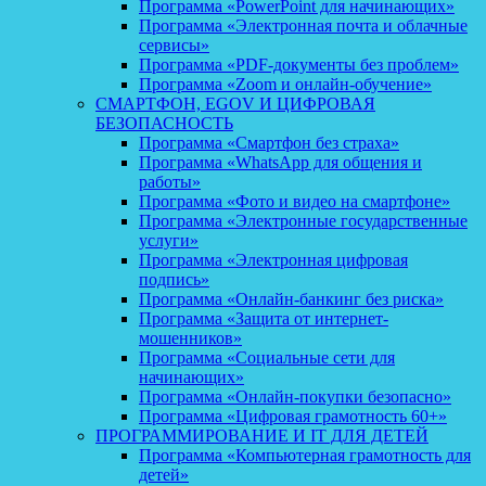
Программа «PowerPoint для начинающих»
Программа «Электронная почта и облачные
сервисы»
Программа «PDF-документы без проблем»
Программа «Zoom и онлайн-обучение»
СМАРТФОН, EGOV И ЦИФРОВАЯ
БЕЗОПАСНОСТЬ
Программа «Смартфон без страха»
Программа «WhatsApp для общения и
работы»
Программа «Фото и видео на смартфоне»
Программа «Электронные государственные
услуги»
Программа «Электронная цифровая
подпись»
Программа «Онлайн-банкинг без риска»
Программа «Защита от интернет-
мошенников»
Программа «Социальные сети для
начинающих»
Программа «Онлайн-покупки безопасно»
Программа «Цифровая грамотность 60+»
ПРОГРАММИРОВАНИЕ И IT ДЛЯ ДЕТЕЙ
Программа «Компьютерная грамотность для
детей»