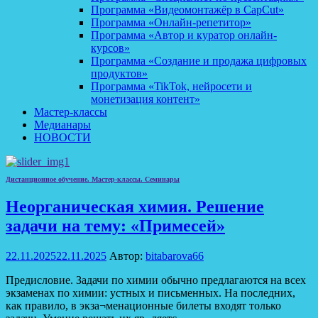
Программа «Видеомонтажёр в CapCut»
Программа «Онлайн-репетитор»
Программа «Автор и куратор онлайн-
курсов»
Программа «Создание и продажа цифровых
продуктов»
Программа «TikTok, нейросети и
монетизация контент»
Мастер-классы
Медианары
НОВОСТИ
Дистанционное обучение. Мастер-классы. Семинары
Материалы
Неорганическая химия. Решение
задачи на тему: «Примесей»
педагогов
22.11.2025
22.11.2025
Автор:
bitabarova66
Предисловие. Задачи по химии обычно предлагаются на всех
экзаменах по химии: устных и письменных. На последних,
как правило, в экза¬менационные билеты входят только