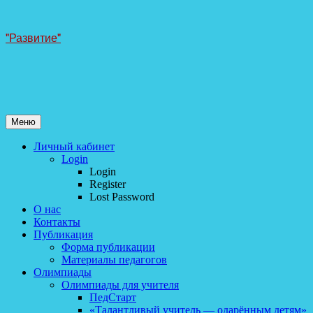
Перейти
"Развитие"
к
содержанию
Меню
Личный кабинет
Login
Login
Register
Lost Password
О нас
Контакты
Публикация
Форма публикации
Материалы педагогов
Олимпиады
Олимпиады для учителя
ПедСтарт
«Талантливый учитель — одарённым детям»